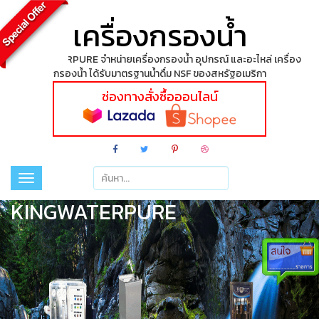
เครื่องกรองน้ำ
KINGWATERPURE จำหน่ายเครื่องกรองน้ำ อุปกรณ์ และอะไหล่ เครื่อง
กรองน้ำ ได้รับมาตรฐานน้ำดื่ม NSF ของสหรัฐอเมริกา
ช่องทางสั่งซื้อออนไลน์
Toggle
navigation
KINGWATERPURE