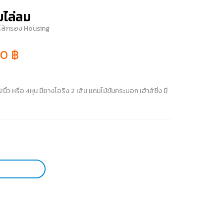
่มไล่ลม
่ไส้กรอง Housing
00
฿
ิ้ว หรือ 4หุน มียางโอริง 2 เส้น แถมไม้ขันกระบอก เฮ้าส์ซิ่ง มี