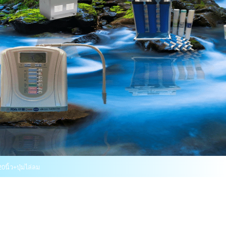
20นิ้ว+ปุ่มไล่ลม