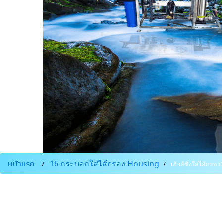
หน้าแรก
16.กระบอกใส่ไส้กรอง Housing
เฮ้าส์ซิ่งใส่ไส้กรอง