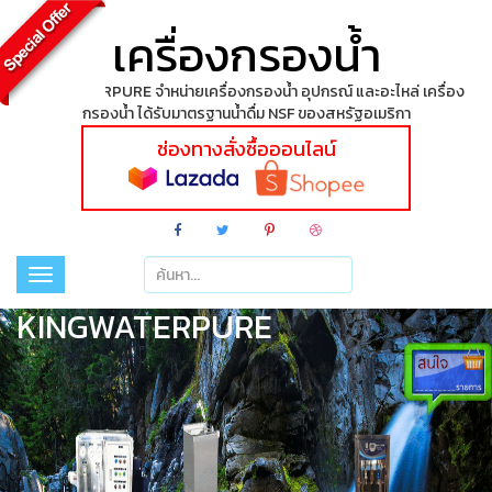
เครื่องกรองน้ำ
KINGWATERPURE จำหน่ายเครื่องกรองน้ำ อุปกรณ์ และอะไหล่ เครื่อง
กรองน้ำ ได้รับมาตรฐานน้ำดื่ม NSF ของสหรัฐอเมริกา
ช่องทางสั่งซื้อออนไลน์
Toggle
navigation
KINGWATERPURE