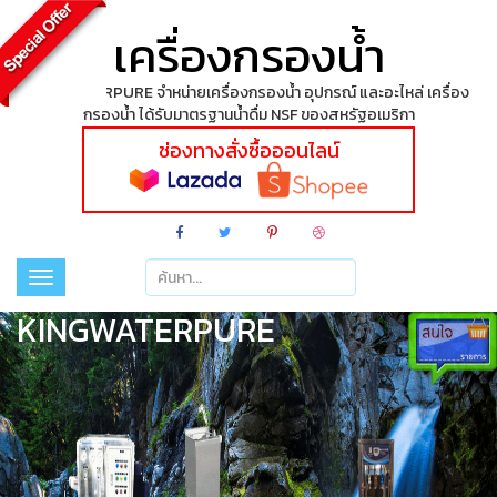
เครื่องกรองน้ำ
KINGWATERPURE จำหน่ายเครื่องกรองน้ำ อุปกรณ์ และอะไหล่ เครื่อง
กรองน้ำ ได้รับมาตรฐานน้ำดื่ม NSF ของสหรัฐอเมริกา
ช่องทางสั่งซื้อออนไลน์
Toggle
navigation
KINGWATERPURE