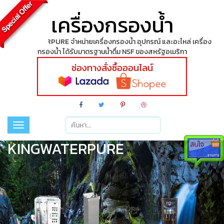
เครื่องกรองน้ำ
KINGWATERPURE จำหน่ายเครื่องกรองน้ำ อุปกรณ์ และอะไหล่ เครื่อง
กรองน้ำ ได้รับมาตรฐานน้ำดื่ม NSF ของสหรัฐอเมริกา
ช่องทางสั่งซื้อออนไลน์
Toggle
navigation
KINGWATERPURE