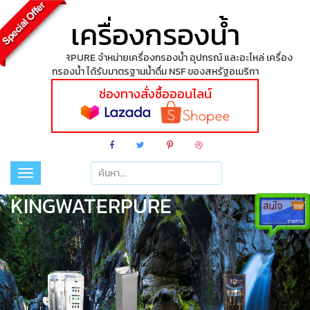
เครื่องกรองน้ำ
KINGWATERPURE จำหน่ายเครื่องกรองน้ำ อุปกรณ์ และอะไหล่ เครื่อง
กรองน้ำ ได้รับมาตรฐานน้ำดื่ม NSF ของสหรัฐอเมริกา
ช่องทางสั่งซื้อออนไลน์
Toggle
navigation
KINGWATERPURE