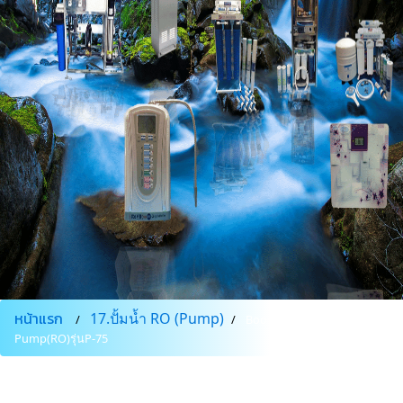
หน้าแรก
17.ปั้มน้ำ RO (Pump)
Boosterเครื่องกรองน้ำ-
Pump(RO)รุ่นP-75